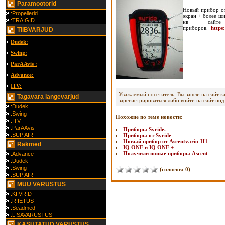
Paramootorid
Новый прибор о
:Propellerid
экран + более ш
:TRAIGID
нв сайте
приборов.
https:
TIIBVARJUD
Dudek:
Swing:
ParAAvis :
Advance:
ITV:
Уважаемый посетитель, Вы зашли на сайт к
Tagavara langevarjud
зарегистрироваться либо войти на сайт по
:Dudek
:Swing
Похожие по теме новости:
:ITV
:ParAAvis
Приборы Syride.
:SUP AIR
Приборы от Syride
Новый прибор от Ascentvario-Н1
Rakmed
IQ ONE и IQ ONE +
Получили новые приборы Ascent
:Advance
:Dudek
:Swing
(голосов: 0)
:SUP AIR
MUU VARUSTUS
:KIIVRID
:RIIETUS
:Seadmed
:LISAVARUSTUS
KASUTATUD VARUSTUS