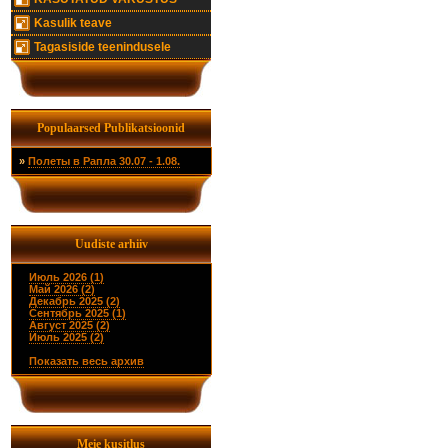
Kasulik teave
Tagasiside teenindusele
Populaarsed Publikatsioonid
»
Полеты в Рапла 30.07 - 1.08.
Uudiste arhiiv
Июль 2026 (1)
Май 2026 (2)
Декабрь 2025 (2)
Сентябрь 2025 (1)
Август 2025 (2)
Июль 2025 (2)
Показать весь архив
Meie kusitlus