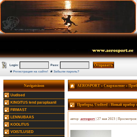
Login:
Pass:
Регистрация на сайте!
Забыли пароль?
Navigatsioon
AEROSPORT
»
Снаряжение
»
При
Uudised
KINGITUS lend paraplaanil
Приборы
,
Uudised
: Новый прибор о
FIRMAST
LENNUBAAS
автор:
aerosport
| 27 мая 2023 | Просмотров
KOOLITUS
VOISTLUSED