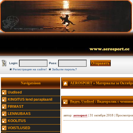
Login:
Pass:
Регистрация на сайте!
Забыли пароль?
Navigatsioon
AEROSPORT
» Материалы за Октябрь
Uudised
KINGITUS lend paraplaanil
Видео
,
Uudised
: Видеоролик с чемпио
FIRMAST
LENNUBAAS
автор:
aerosport
| 31 октября 2018 | Просмотро
KOOLITUS
VOISTLUSED