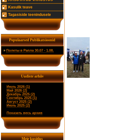
Kasulik teave
Tagasiside teenindusele
Populaarsed Publikatsioonid
»
Полеты в Рапла 30.07 - 1.08.
Uudiste arhiiv
Июль 2026 (1)
Май 2026 (2)
Декабрь 2025 (2)
Сентябрь 2025 (1)
Август 2025 (2)
Июль 2025 (2)
Показать весь архив
Meie kusitlus