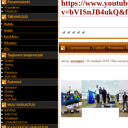
https://www.youtu
Paramootorid
:Propellerid
v=bVISnJB4ukQ&f
:TRAIGID
TIIBVARJUD
Dudek:
Swing:
ParAAvis :
Advance:
Соревнования
,
Uudised
: Чемпионат Б
ITV:
Tagavara langevarjud
:Dudek
автор:
aerosport
| 26 октября 2018 | Просмотро
:Swing
:ITV
:ParAAvis
:SUP AIR
Rakmed
:Advance
:Dudek
:Swing
:SUP AIR
MUU VARUSTUS
:KIIVRID
:RIIETUS
:Seadmed
:LISAVARUSTUS
KASUTATUD VARUSTUS