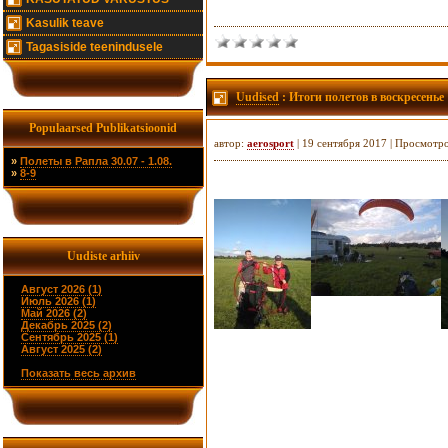
Kasulik teave
Tagasiside teenindusele
Uudised
: Итоги полетов в воскресенье
Populaarsed Publikatsioonid
автор:
aerosport
| 19 сентября 2017 | Просмотр
»
Полеты в Рапла 30.07 - 1.08.
»
8-9
Uudiste arhiiv
Август 2026 (1)
Июль 2026 (1)
Май 2026 (2)
Декабрь 2025 (2)
Сентябрь 2025 (1)
Август 2025 (2)
Показать весь архив