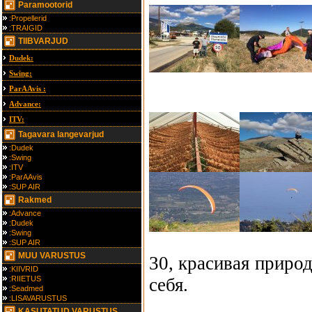
Paramootorid
:Propellerid
:TRAIGID
TIIBVARJUD
Dudek:
Swing:
ParAAvis :
Advance:
ITV:
Tagavara langevarjud
:Dudek
:Swing
:ITV
:ParAAvis
:SUP AIR
Rakmed
:Advance
:Dudek
:Swing
:SUP AIR
MUU VARUSTUS
30, красивая приро
:KIIVRID
:RIIETUS
себя.
:Seadmed
:LISAVARUSTUS
KASUTATUD VARUSTUS