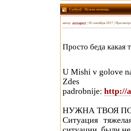
Uudised
: Нужна помощь.
автор:
aerosport
| 18 сентября 2017 | Просмотр
Просто беда какая 
U Mishi v golove n
Z
padrobnije:
http://
НУЖНА ТВОЯ 
Ситуация тяжела
ситуации, были н