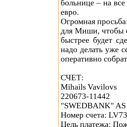
больнице – на все
евро.
Огромная просьба
для Миши, чтобы 
быстрее будет сд
надо делать уже с
оперативно собрат
СЧЕТ:
Mihails Vavilovs
220673-11442
"SWEDBANK" AS
Номер счета: LV
Цель платежа: По