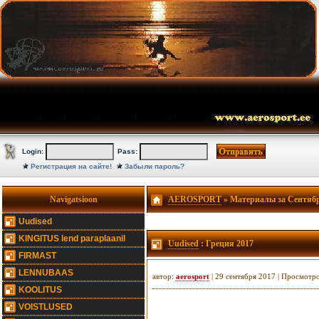
Login:
Pass:
Регистрация на сайте!
Забыли пароль?
Navigatsioon
AEROSPORT
» Материалы за Сентябр
Uudised
KINGITUS lend paraplaanil
Uudised
: Греция 2017
FIRMAST
LENNUBAAS
автор:
aerosport
| 29 сентября 2017 | Просмотр
KOOLITUS
VOISTLUSED