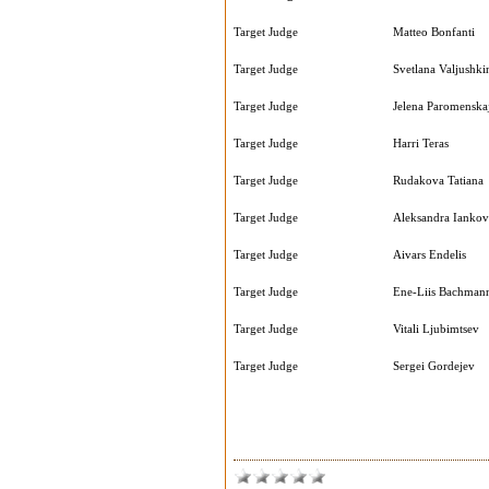
Target Judge
Matteo Bonfanti
Target Judge
Svetlana Valjushki
Target Judge
Jelena Paromenska
Target Judge
Harri Teras
Target Judge
Rudakova Tatiana
Target Judge
Aleksandra Iankov
Target Judge
Aivars Endelis
Target Judge
Ene-Liis Bachman
Target Judge
Vitali Ljubimtsev
Target Judge
Sergei Gordejev