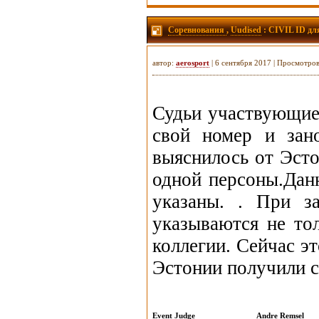
Соревнования
,
Uudised
: CIVIL ID дл
автор:
aerosport
| 6 сентября 2017 | Просмотро
Судьи участвующие
свой номер и зан
выяснилось от Эсто
одной персоны.Дан
указаны. . При з
указываются не то
коллегии. Сейчас э
Эстонии получили с
Event Judge
Andre Remsel