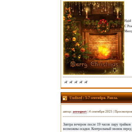
Hдid 
С Ро
Merry
Uudised
: 5-7 сентября. Рапла.
автор:
aerosport
| 4 сентября 2025 | Просмотро
Завтра вечером после 19 часов пару трайков
возможны осадки. Контрольный звонок перед