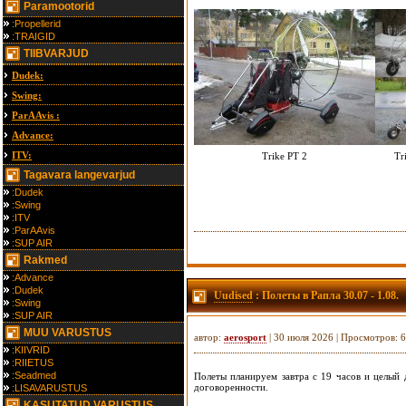
Paramootorid
:Propellerid
:TRAIGID
TIIBVARJUD
Dudek:
Swing:
ParAAvis :
Advance:
ITV:
Trike PT 2
Tr
Tagavara langevarjud
:Dudek
:Swing
:ITV
:ParAAvis
:SUP AIR
Rakmed
:Advance
:Dudek
Uudised
: Полеты в Рапла 30.07 - 1.08.
:Swing
:SUP AIR
MUU VARUSTUS
автор:
aerosport
| 30 июля 2026 | Просмотров: 
:KIIVRID
:RIIETUS
:Seadmed
Полеты планируем завтра с 19 часов и целый 
договоренности.
:LISAVARUSTUS
KASUTATUD VARUSTUS