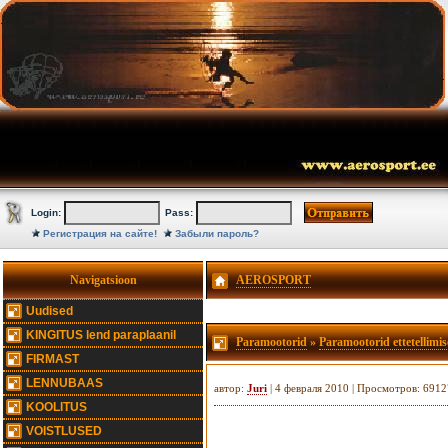
Login:
Pass:
Регистрация на сайте!
Забыли пароль?
Navigatsioon
AEROSPORT
Uudised
KINGITUS lend paraplaanil
Paramootorid
»
Paramootorid ettetellimis
FIRMAST
LENNUBAAS
автор:
Juri
| 4 февраля 2010 | Просмотров: 691
KOOLITUS
VOISTLUSED