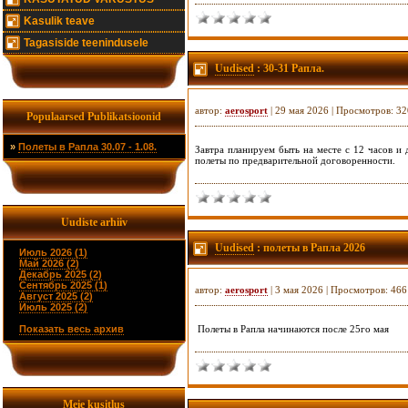
Kasulik teave
Tagasiside teenindusele
Uudised
: 30-31 Рапла.
автор:
aerosport
| 29 мая 2026 | Просмотров: 32
Populaarsed Publikatsioonid
»
Полеты в Рапла 30.07 - 1.08.
Завтра планируем быть на месте с 12 часов и 
полеты по предварительной договоренности.
Uudiste arhiiv
Uudised
: полеты в Рапла 2026
Июль 2026 (1)
Май 2026 (2)
Декабрь 2025 (2)
Сентябрь 2025 (1)
автор:
aerosport
| 3 мая 2026 | Просмотров: 466
Август 2025 (2)
Июль 2025 (2)
Показать весь архив
Полеты в Рапла начинаются после 25го мая
Meie kusitlus