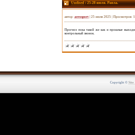
Uudised
: 25-28 июля. Рапла.
автор:
aerosport
| 25 июля 2025 | Просмотров: 
Прогноз пока такой же как и прошлые выходны
контрольный звонок.
Copyright ©
Site