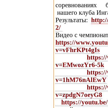
соревнованиях б
нашего клуба Инг
Результаты:
http:
2/
Видео с чемпионат
https://www.yout
v=vFhrKPt4gIs
https:
v=EMwozYr6-5k
https:
v=1hM76nAlEwY
https:
v=zpdgN7oeyG8
https://youtu.b