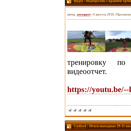
Видео
: Видеоролик с крайней трен
автор:
aerosport
| 4 августа 2016 | Просмотр
тренировку по
видеоотчет.
https://youtu.be/
Uudised
: Итоги выходных 29-31 ию