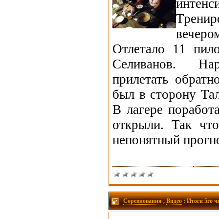
интен
Тренир
вечеро
Отлетало 11 пил
Селиванов. Н
прилетать обратно
был в сторону Тал
В лагере поработ
открыли. Так чт
непонятный прогно
Соревнования
,
Видео
: Итоги 5го 