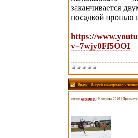
заканчивается дву
посадкой прошло в
https://www.yout
v=7wjy0Ff5OOI
Видео
: Второй видеоролик с чемпи
автор:
aerosport
| 9 августа 2016 | Просмотр