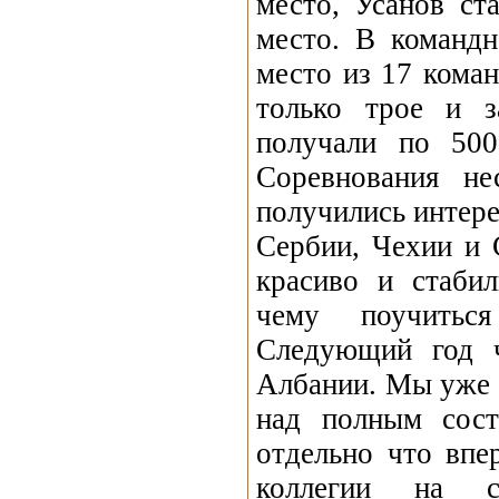
место, Усанов ст
место. В команд
место из 17 кома
только трое и з
получали по 500
Соревнования не
получились интер
Сербии, Чехии и 
красиво и стабил
чему поучитьс
Следующий год ч
Албании. Мы уже 
над полным сост
отдельно что впе
коллегии на ст