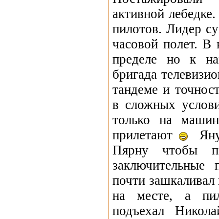
активной лебедке.
пилотов. Лидер с
часовой полет. В 
пределе но к на
бригада телевизи
тандеме и точнос
в сложных услови
только на машин
прилетают
Янус
Пярну чтобы по
заключительные 
почти зашкаливал 
на месте, а пил
подъехал Никол