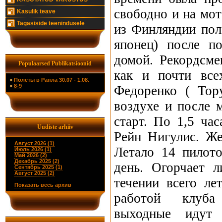
свободно и на мот
Kasulik teave
Tagasiside teenindusele
из Финляндии пол
японец) после п
домой. Рекордсм
Populaarsed Publikatsioonid
как и почти все
»
Полеты в Рапла 30.07 - 1.08.
»
8-9
Федоренко ( Тор
воздухе и после 
старт. По 1,5 ча
Uudiste arhiiv
Рейн Нигулис. Же
Август 2026 (1)
Летало 14 пилото
Июль 2026 (1)
Май 2026 (2)
Декабрь 2025 (2)
день. Огорчает 
Сентябрь 2025 (1)
Август 2025 (2)
течении всего ле
Показать весь архив
работой клуба
выходные идут 