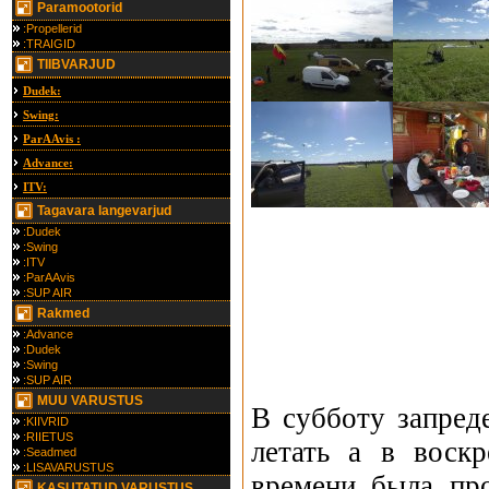
Paramootorid
:Propellerid
:TRAIGID
TIIBVARJUD
Dudek:
Swing:
ParAAvis :
Advance:
ITV:
Tagavara langevarjud
:Dudek
:Swing
:ITV
:ParAAvis
:SUP AIR
Rakmed
:Advance
:Dudek
:Swing
:SUP AIR
MUU VARUSTUS
В субботу запред
:KIIVRID
:RIIETUS
летать а в воскр
:Seadmed
:LISAVARUSTUS
времени была про
KASUTATUD VARUSTUS