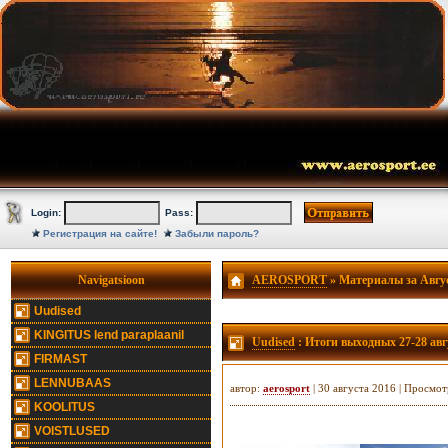
Login:
Pass:
Регистрация на сайте!
Забыли пароль?
Navigatsioon
AEROSPORT
» Материалы за Авгус
Uudised
KINGITUS lend paraplaanil
Uudised
: Итоги выходных 27-28 авг
FIRMAST
LENNUBAAS
автор:
aerosport
| 30 августа 2016 | Просмот
KOOLITUS
VOISTLUSED