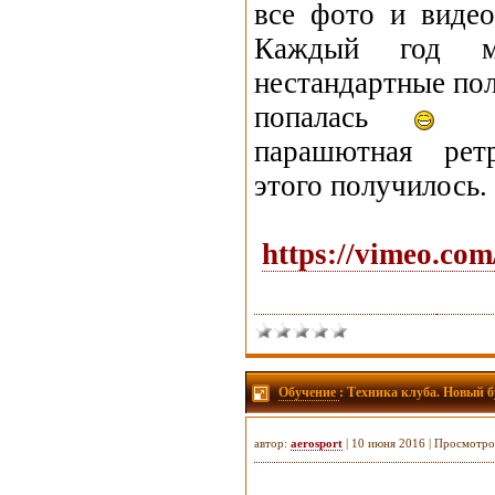
все фото и видео
Каждый год м
нестандартные пол
попалась
кр
парашютная ретр
этого получилось.
https://vimeo.co
Обучение
: Техника клуба. Новый 
автор:
aerosport
| 10 июня 2016 | Просмотро