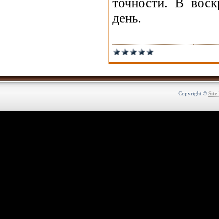
точности. В вос
день.
Copyright ©
Site