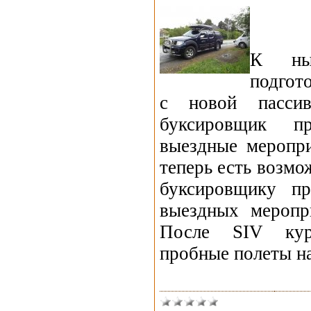
К ны
подгот
с новой пассив
буксировщик п
выездные меропри
теперь есть возмо
буксировщику п
выездных меропр
После SIV кур
пробные полеты н