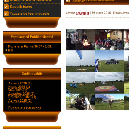
Kasulik teave
автор:
aerosport
| 30 июня 2016 | Просмотро
Tagasiside teenindusele
Populaarsed Publikatsioonid
»
Полеты в Рапла 30.07 - 1.08.
»
8-9
Uudiste arhiiv
Август 2026 (1)
Июль 2026 (1)
Май 2026 (2)
Декабрь 2025 (2)
Сентябрь 2025 (1)
Август 2025 (2)
Показать весь архив