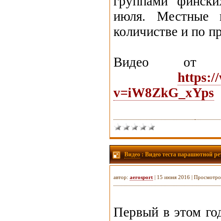
группами фински
июля. Местные 
количистве и по п
Видео от С
https:
v=iW8ZkG_xYps
Видео
: Видео теста парашютной рет
автор:
aerosport
| 15 июня 2016 | Просмотро
Первый в этом го