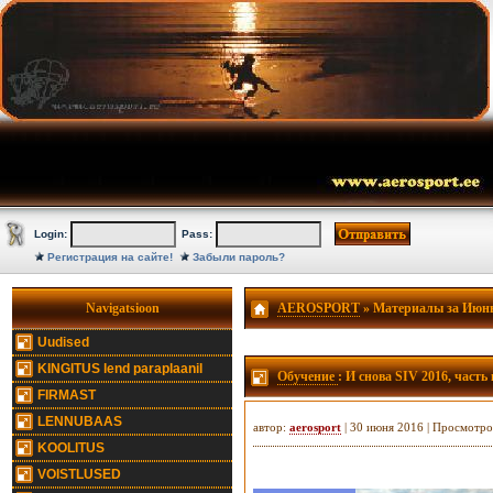
Login:
Pass:
Регистрация на сайте!
Забыли пароль?
Navigatsioon
AEROSPORT
» Материалы за Июнь
Uudised
KINGITUS lend paraplaanil
Обучение
: И снова SIV 2016, часть
FIRMAST
LENNUBAAS
автор:
aerosport
| 30 июня 2016 | Просмотро
KOOLITUS
VOISTLUSED