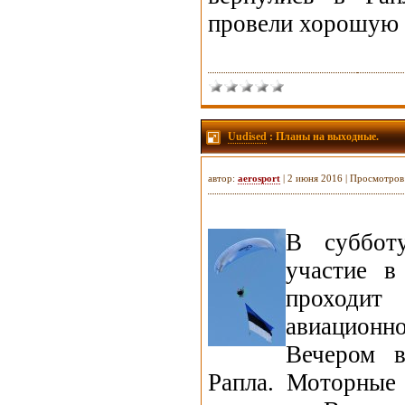
провели хорошую 
Uudised
: Планы на выходные.
автор:
aerosport
| 2 июня 2016 | Просмотров
В суббот
участие в
проход
авиацион
Вечером в
Рапла. Моторные