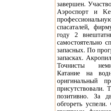
завершен. Участво
Аэроспорт и Kee
профессионал
спасаталей, фирм
году 2 внештатн
самостоятельно с
запасных. По прог
запасках. Акропи
Точнисты немн
Катание на вод
оригинальный п
присутствовали. 
позитивно. За д
обгореть успели