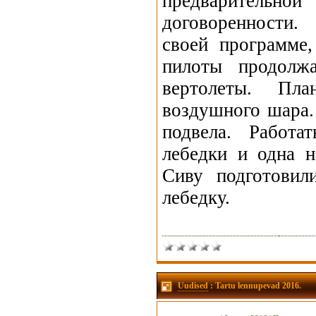
предваритель
договоренности.
своей программе
пилоты продолж
вертолеты. П
воздушного шара.
подвела. Работа
лебедки и одна н
Сиву подготовил
лебедку.
Uudised
: Tartu lennupevad 2016.