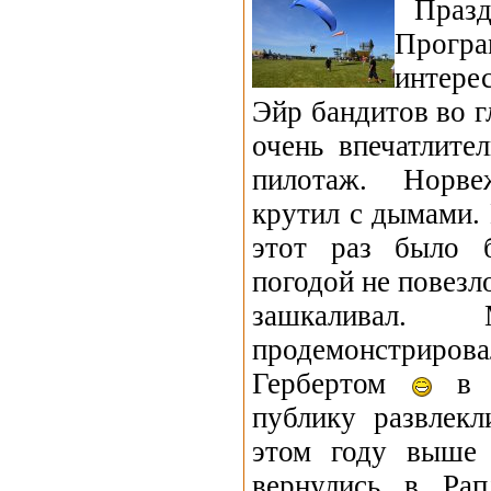
Празд
Прогр
интере
Эйр бандитов во 
очень впечатлите
пилотаж. Норве
крутил с дымами.
этот раз было 
погодой не повезл
зашкаливал
продемонстриров
Гербертом
в т
публику развлекл
этом году выше 
вернулись в Ра