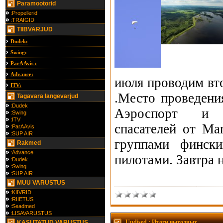
Paramootorid
:Propellerid
:TRAIGID
TIIBVARJUD
Dudek:
Swing:
ParAAvis :
Advance:
июля проводим вто
ITV:
.Место проведени
Tagavara langevarjud
:Dudek
Аэроспорт и 
:Swing
:ITV
спасателей от Mar
:ParAAvis
:SUP AIR
группами финск
Rakmed
:Advance
пилотами. Завтра н
:Dudek
:Swing
:SUP AIR
MUU VARUSTUS
:KIIVRID
:RIIETUS
:Seadmed
:LISAVARUSTUS
Uudised
: Итоги выходных
KASUTATUD VARUSTUS