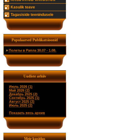
Kasulik teave
Tagasiside teenindusele
Populaarsed Publikatsioonid
»
Полеты в Рапла 30.07 - 1.08.
Uudiste arhiiv
Июль 2026 (1)
Май 2026 (2)
Декабрь 2025 (2)
Сентябрь 2025 (1)
Август 2025 (2)
Июль 2025 (2)
Показать весь архив
Meie kusitlus