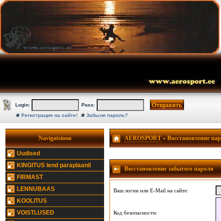
Login:
Pass:
Регистрация на сайте!
Забыли пароль?
Navigatsioon
AEROSPORT
» Восстановление па
Uudised
KINGITUS lend paraplaanil
Восстановление забытого пароля
FIRMAST
LENNUBAAS
Ваш логин или E-Mail на сайте:
KOOLITUS
VOISTLUSED
Код безопасности: