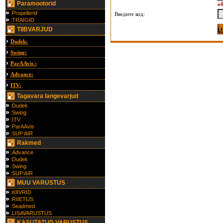
Paramootorid
об
:Propellerid
Введите код:
:TRAIGID
TIIBVARJUD
Dudek:
Swing:
ParAAvis :
Advance:
ITV:
Tagavara langevarjud
:Dudek
:Swing
:ITV
:ParAAvis
:SUP AIR
Rakmed
:Advance
:Dudek
:Swing
:SUP AIR
MUU VARUSTUS
:KIIVRID
:RIIETUS
:Seadmed
:LISAVARUSTUS
KASUTATUD VARUSTUS