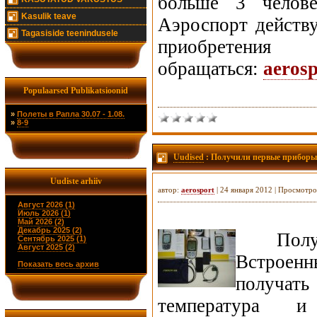
больше 3 челов
Kasulik teave
Аэроспорт действу
Tagasiside teenindusele
приобретения
обращаться:
aeros
Populaarsed Publikatsioonid
»
Полеты в Рапла 30.07 - 1.08.
»
8-9
Uudised
: Получили первые прибор
Uudiste arhiiv
автор:
aerosport
| 24 января 2012 | Просмотро
Август 2026 (1)
Июль 2026 (1)
Май 2026 (2)
Декабрь 2025 (2)
Получи
Сентябрь 2025 (1)
Август 2025 (2)
Встроен
Показать весь архив
получат
температура и 