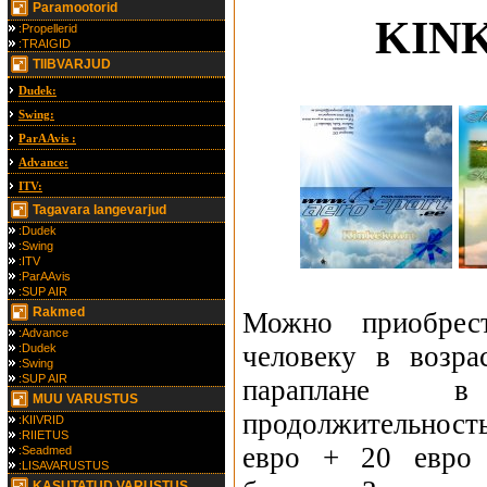
Paramootorid
KIN
:Propellerid
:TRAIGID
TIIBVARJUD
Dudek:
Swing:
ParAAvis :
Advance:
ITV:
Tagavara langevarjud
:Dudek
:Swing
:ITV
:ParAAvis
:SUP AIR
Rakmed
Можно приобрес
:Advance
человеку в возра
:Dudek
:Swing
:SUP AIR
параплане 
MUU VARUSTUS
продолжительност
:KIIVRID
:RIIETUS
евро + 20 евро 
:Seadmed
:LISAVARUSTUS
KASUTATUD VARUSTUS