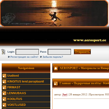
Login:
Pass:
Регистрация на сайте!
Забыли пароль?
Navigatsioon
AEROSPORT
» Материалы за Январь
Uudised
KINGITUS lend paraplaanil
Главная
»
Подарочные полёты
: Kin
FIRMAST
LENNUBAAS
автор:
Juri
| 28 января 2012 | Просмотров: 95
KOOLITUS
VOISTLUSED