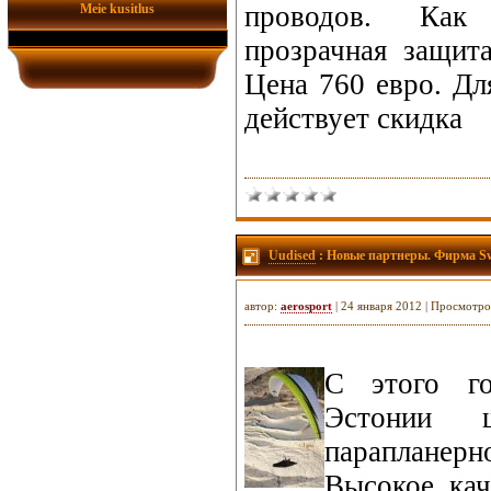
проводов. Как
Meie kusitlus
прозрачная защит
Цена 760 евро. Дл
действует скидка
Uudised
: Новые партнеры. Фирма Sw
автор:
aerosport
| 24 января 2012 | Просмотро
С этого г
Эстонии 
парапланер
Высокое кач