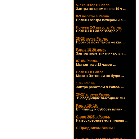
5-7 сентября. Рапла.
Завтра вечером после 19 ч ...
8-9 полеты в Рапла.
Полеты завтра вечером и с ...
Полеты 2-3 августа. Рапла.
Полеты в Рапла завтра с 1 ...
25-28 июля. Рапла.
Прогноз пока такой же как ...
Рапла 18-20 иоля.
Завтра полеты начинаются ...
07-08. Рапла.
Мы завтра с 12 часов ...
Полеты в Рапла.
Меня в Эсттонии не будет ...
1.05. Рапла.
Завтра работаем в Рапла. ...
26-27 апреля Рапла.
В следующие выходные мы ...
Рапла 18- 19.
В пятницу и субботу плани ...
Сезон 2025 в Рапла.
На воскресенье есть планы ...
С Праздником Весны !