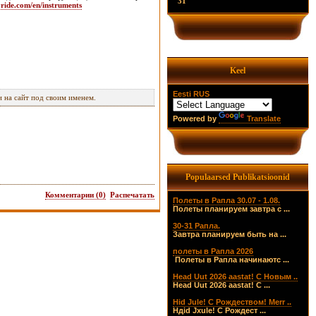
31
ride.com/en/instruments
Keel
Eesti
RUS
 на сайт под своим именем.
Powered by
Translate
Populaarsed Publikatsioonid
Комментарии (0)
Распечатать
Полеты в Рапла 30.07 - 1.08.
Полеты планируем завтра с ...
30-31 Рапла.
Завтра планируем быть на ...
полеты в Рапла 2026
Полеты в Рапла начинаютс ...
Head Uut 2026 aastat! С Новым ..
Head Uut 2026 aastat! С ...
Hid Jule! С Рождеством! Merr ..
Hдid Jхule! С Рождест ...