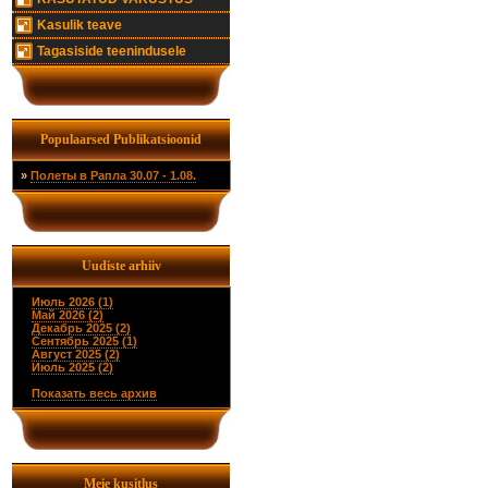
Kasulik teave
Tagasiside teenindusele
Populaarsed Publikatsioonid
»
Полеты в Рапла 30.07 - 1.08.
Uudiste arhiiv
Июль 2026 (1)
Май 2026 (2)
Декабрь 2025 (2)
Сентябрь 2025 (1)
Август 2025 (2)
Июль 2025 (2)
Показать весь архив
Meie kusitlus