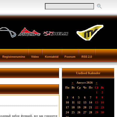
Registreerumine
Video
Kontaktid
Foorum
RSS 2.0
Uudised Kalender
«
Август 2026
»
Пн
Вт
Ср
Чт
Пт
Сб
Вс
1
2
3
4
5
6
7
8
9
10
11
12
13
14
15
16
17
18
19
20
21
22
23
24
25
26
27
28
29
30
ходимый набор функций, все как говорится