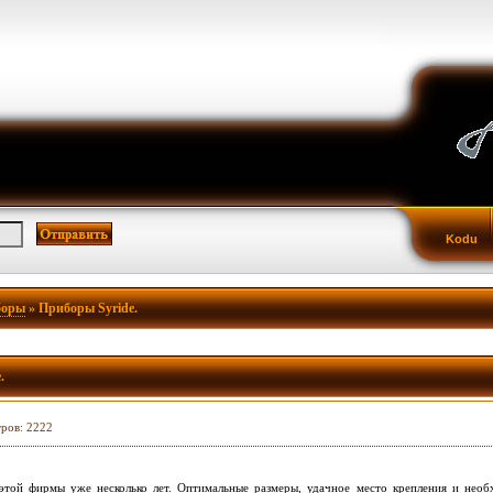
Kodu
боры
» Приборы Syride.
.
тров: 2222
этой фирмы уже несколько лет. Оптимальные размеры, удачное место крепления и необ