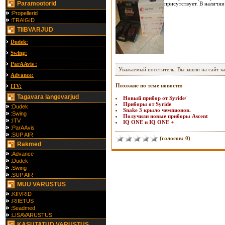
Paramootorid
присутствует. В наличии
:Propellerid
:TRAIGID
TIIBVARJUD
Dudek:
Swing:
ParAAvis :
Уважаемый посетитель, Вы зашли на сайт к
Advance:
Похожие по теме новости:
ITV:
Tagavara langevarjud
Новый прибор от Syride/
Приборы от Syride
:Dudek
Snake 3 крыло чемпионов.
:Swing
Получили новые приборы Ascent
:ITV
IQ ONE и IQ ONE +
:ParAAvis
:SUP AIR
(голосов: 0)
Rakmed
:Advance
:Dudek
:Swing
:SUP AIR
MUU VARUSTUS
:KIIVRID
:RIIETUS
:Seadmed
:LISAVARUSTUS
KASUTATUD VARUSTUS