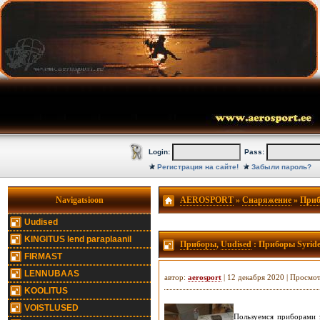
Login:
Pass:
Регистрация на сайте!
Забыли пароль?
Navigatsioon
AEROSPORT
»
Снаряжение
»
При
Uudised
KINGITUS lend paraplaanil
Приборы
,
Uudised
: Приборы Syride
FIRMAST
LENNUBAAS
автор:
aerosport
| 12 декабря 2020 | Просмо
KOOLITUS
VOISTLUSED
Пользуемся приборами 