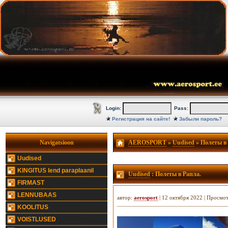
Login:
Pass:
Регистрация на сайте!
Забыли пароль?
Navigatsioon
AEROSPORT
»
Uudised
» Полеты в 
Uudised
KINGITUS lend paraplaanil
Uudised
: Полеты в Рапла.
FIRMAST
LENNUBAAS
автор:
aerosport
| 12 октября 2022 | Просмо
KOOLITUS
VOISTLUSED