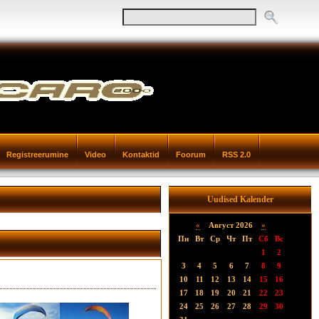
Registreerumine
Video
Kontaktid
Foorum
RSS 2.0
Uudised Kalender
«
Август 2026
»
Пн
Вт
Ср
Чт
Пт
Сб
Вс
1
2
3
4
5
6
7
8
9
10
11
12
13
14
15
16
17
18
19
20
21
22
23
24
25
26
27
28
29
30