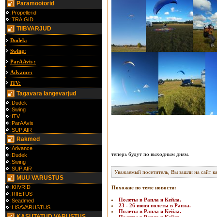
Paramootorid
:Propellerid
:TRAIGID
TIIBVARJUD
Dudek:
Swing:
ParAAvis :
Advance:
ITV:
Tagavara langevarjud
:Dudek
:Swing
:ITV
:ParAAvis
:SUP AIR
Rakmed
:Advance
теперь будут по выходным дням.
:Dudek
:Swing
:SUP AIR
Уважаемый посетитель, Вы зашли на сайт к
MUU VARUSTUS
:KIIVRID
Похожие по теме новости:
:RIIETUS
Полеты в Рапла и Кейла.
:Seadmed
23 - 26 июня полеты в Рапла.
:LISAVARUSTUS
Полеты в Рапла и Кейла.
KASUTATUD VARUSTUS