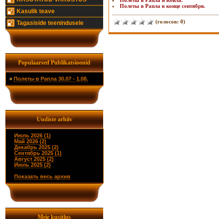
Полеты в Рапла и Кейла.
Полеты в Рапла в конце сентября.
Kasulik teave
(голосов: 0)
Tagasiside teenindusele
Populaarsed Publikatsioonid
»
Полеты в Рапла 30.07 - 1.08.
Uudiste arhiiv
Июль 2026 (1)
Май 2026 (2)
Декабрь 2025 (2)
Сентябрь 2025 (1)
Август 2025 (2)
Июль 2025 (2)
Показать весь архив
Meie kusitlus