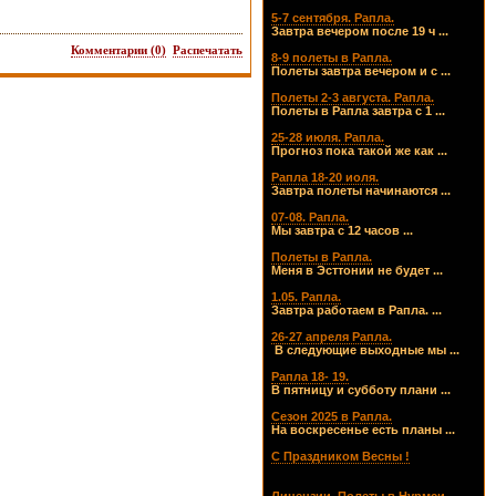
5-7 сентября. Рапла.
Завтра вечером после 19 ч ...
Комментарии (0)
Распечатать
8-9 полеты в Рапла.
Полеты завтра вечером и с ...
Полеты 2-3 августа. Рапла.
Полеты в Рапла завтра с 1 ...
25-28 июля. Рапла.
Прогноз пока такой же как ...
Рапла 18-20 иоля.
Завтра полеты начинаются ...
07-08. Рапла.
Мы завтра с 12 часов ...
Полеты в Рапла.
Меня в Эсттонии не будет ...
1.05. Рапла.
Завтра работаем в Рапла. ...
26-27 апреля Рапла.
В следующие выходные мы ...
Рапла 18- 19.
В пятницу и субботу плани ...
Сезон 2025 в Рапла.
На воскресенье есть планы ...
С Праздником Весны !