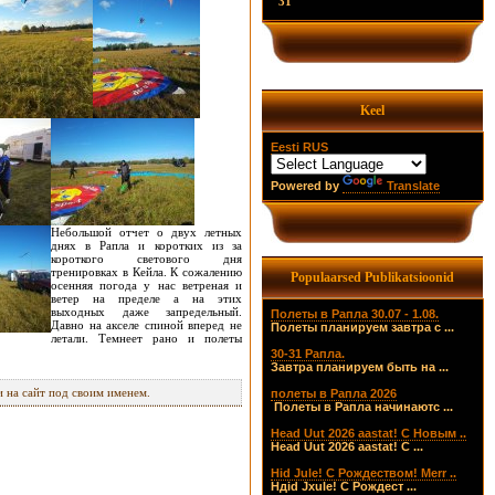
31
Keel
Eesti
RUS
Powered by
Translate
Небольшой отчет о двух летных
днях в Рапла и коротких из за
короткого светового дня
тренировках в Кейла. К сожалению
Populaarsed Publikatsioonid
осенняя погода у нас ветреная и
ветер на пределе а на этих
выходных даже запредельный.
Полеты в Рапла 30.07 - 1.08.
Давно на акселе спиной вперед не
Полеты планируем завтра с ...
летали. Темнеет рано и полеты
30-31 Рапла.
Завтра планируем быть на ...
 на сайт под своим именем.
полеты в Рапла 2026
Полеты в Рапла начинаютс ...
Head Uut 2026 aastat! С Новым ..
Head Uut 2026 aastat! С ...
Hid Jule! С Рождеством! Merr ..
Hдid Jхule! С Рождест ...