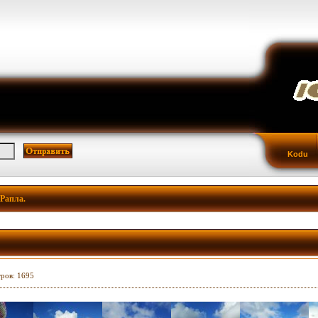
Kodu
Рапла.
тров: 1695