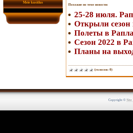
Meie kusitlus
Похожие по теме новости:
25-28 июля. Рап
Открыли сезон 
Полеты в Рапла
Сезон 2022 в Ра
Планы на выхо
(голосов: 0)
Copyright ©
Site