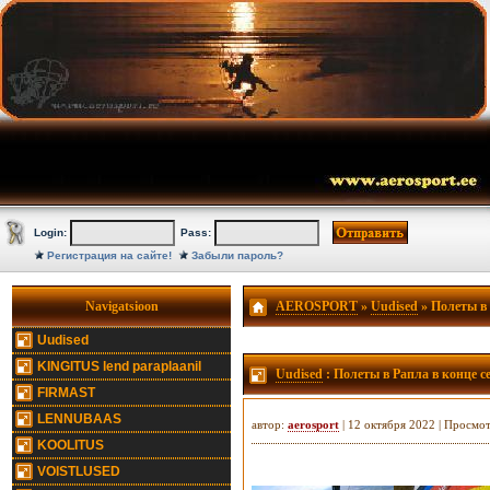
Login:
Pass:
Регистрация на сайте!
Забыли пароль?
Navigatsioon
AEROSPORT
»
Uudised
» Полеты в 
Uudised
KINGITUS lend paraplaanil
Uudised
: Полеты в Рапла в конце с
FIRMAST
LENNUBAAS
автор:
aerosport
| 12 октября 2022 | Просмо
KOOLITUS
VOISTLUSED