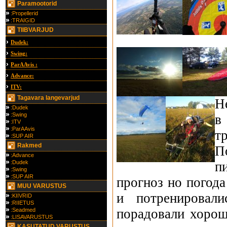
Paramootorid
:Propellerid
:TRAIGID
TIIBVARJUD
Dudek:
Swing:
ParAAvis :
Advance:
ITV:
Tagavara langevarjud
Н
:Dudek
:Swing
в
:ITV
:ParAAvis
т
:SUP AIR
Rakmed
П
:Advance
:Dudek
п
:Swing
:SUP AIR
прогноз но погода
MUU VARUSTUS
и потренировал
:KIIVRID
:RIIETUS
порадовали хорош
:Seadmed
:LISAVARUSTUS
KASUTATUD VARUSTUS