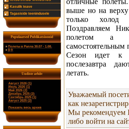
отличные полеты
Kasulik teave
выше но на верху
Tagasiside teenindusele
только холод 
Поздравляем Ни
полетом а 
Populaarsed Publikatsioonid
самостоятельным п
»
Полеты в Рапла 30.07 - 1.08.
»
8-9
Сезон идет к 
послезавтра да
летать.
Uudiste arhiiv
Август 2026 (1)
Июль 2026 (1)
Май 2026 (2)
Уважаемый посети
Декабрь 2025 (2)
Сентябрь 2025 (1)
Август 2025 (2)
как незарегистри
Показать весь архив
Мы рекомендуем В
либо войти на сай