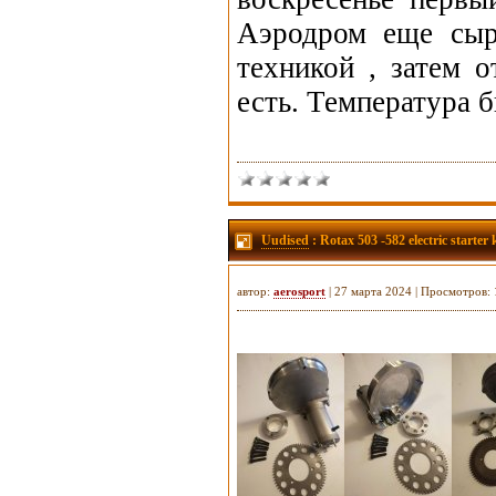
Аэродром еще сыр
техникой , затем 
есть. Температура б
Uudised
: Rotax 503 -582 electric starter k
автор:
aerosport
| 27 марта 2024 | Просмотров: