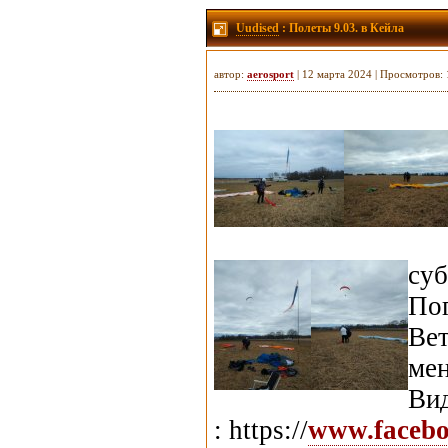
Uudised
: Полеты 9.03. в Кейла
автор:
aerosport
| 12 марта 2024 | Просмотров:
суб
Пог
Ве
ме
В
: https://
www.facebo