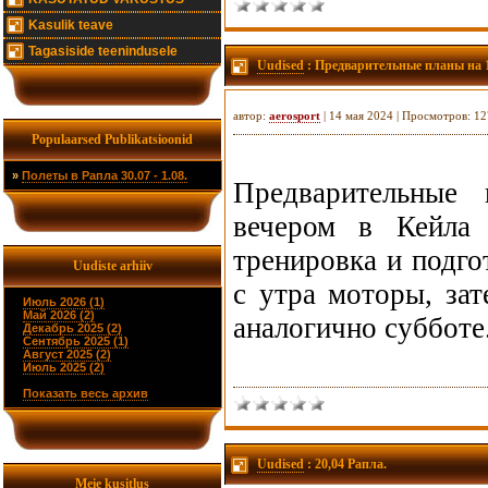
Kasulik teave
Tagasiside teenindusele
Uudised
: Предварительные планы на 1
автор:
aerosport
| 14 мая 2024 | Просмотров: 1
Populaarsed Publikatsioonid
»
Полеты в Рапла 30.07 - 1.08.
Предварительные 
вечером в Кейла 
тренировка и подго
Uudiste arhiiv
с утра моторы, за
Июль 2026 (1)
Май 2026 (2)
аналогично субботе
Декабрь 2025 (2)
Сентябрь 2025 (1)
Август 2025 (2)
Июль 2025 (2)
Показать весь архив
Uudised
: 20,04 Рапла.
Meie kusitlus