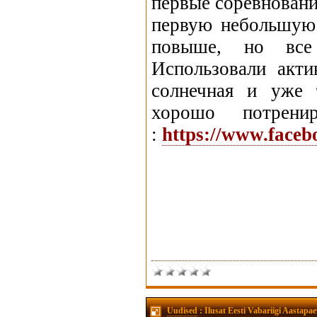
первые соревновани
первую небольшую
повыше, но все
Использовали акт
солнечная и уже 
хорошо потрени
:
https://www.face
Uudised
: Ilusat Eesti Vabariigi Aasta