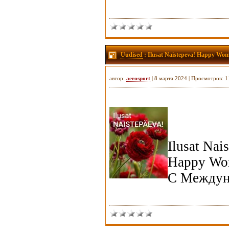
Uudised
: Ilusat Naistepeva! Happy W
автор:
aerosport
| 8 марта 2024 | Просмотров: 
Ilusat Nai
Happy Wo
С Междун