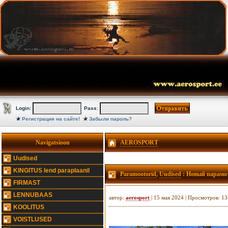
Login:
Pass:
Регистрация на сайте!
Забыли пароль?
Navigatsioon
AEROSPORT
Uudised
KINGITUS lend paraplaanil
Paramootorid
,
Uudised
: Новый парамот
FIRMAST
LENNUBAAS
автор:
aerosport
| 15 мая 2024 | Просмотров: 1
KOOLITUS
VOISTLUSED