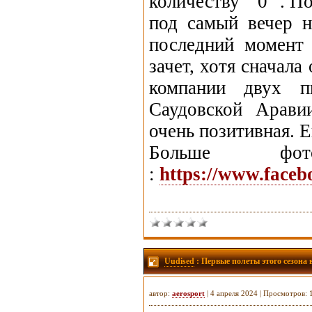
количеству " 0 ". П
под самый вечер н
последний момент
зачет, хотя сначал
компании двух п
Саудовской Арави
очень позитивная. 
Больше 
:
https://www.face
Uudised
: Первые полеты этого сезона 
автор:
aerosport
| 4 апреля 2024 | Просмотров: 