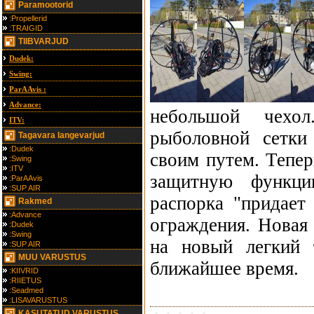
Paramootorid
:Propellerid
:TRAIGID
TIIBVARJUD
Dudek:
Swing:
ParAAvis :
Advance:
небольшой чехо
ITV:
рыболовной сетки
Tagavara langevarjud
:Dudek
своим путем. Тепер
:Swing
:ITV
защитную функци
:ParAAvis
:SUP AIR
распорка "придает
Rakmed
:Advance
ограждения. Новая
:Dudek
:Swing
на новый легкий 
:SUP AIR
MUU VARUSTUS
ближайшее время.
:KIIVRID
:RIIETUS
:Seadmed
:LISAVARUSTUS
KASUTATUD VARUSTUS