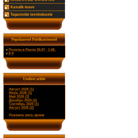
Kasulik teave
Tagasiside teenindusele
Populaarsed Publikatsioonid
»
Полеты в Рапла 30.07 - 1.08.
»
8-9
Uudiste arhiiv
Август 2026 (1)
Июль 2026 (1)
Май 2026 (2)
Декабрь 2025 (2)
Сентябрь 2025 (1)
Август 2025 (2)
Показать весь архив