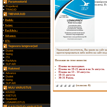
Paramootorid
планируе
полеты. В
:Propellerid
:TRAIGID
TIIBVARJUD
Dudek:
Swing:
ParAAvis :
Advance:
ITV:
Tagavara langevarjud
Уважаемый посетитель, Вы зашли на сайт к
:Dudek
зарегистрироваться либо войти на сайт по
:Swing
:ITV
Похожие по теме новости:
:ParAAvis
:SUP AIR
Планы на выходные.
Rakmed
Планы на 19-21 июля и на 3е августа.
Планы на 13 - 14 августа.
:Advance
10-11 августа
:Dudek
30-31 Рапла.
:Swing
:SUP AIR
(голосов: 0)
MUU VARUSTUS
:KIIVRID
:RIIETUS
:Seadmed
:LISAVARUSTUS
KASUTATUD VARUSTUS