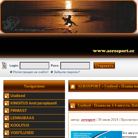
Login:
Pass:
Регистрация на сайте!
Забыли пароль?
Navigatsioon
AEROSPORT
»
Uudised
» Планы на 3
Uudised
KINGITUS lend paraplaanil
Uudised
: Планы на 3-4 августа. Rida
FIRMAST
LENNUBAAS
автор:
aerosport
| 30 июля 2024 | Просмотро
KOOLITUS
VOISTLUSED
3го август
моторные 