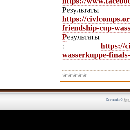
https://www.faceb
Результа
https://civlcomps.o
friendship-cup-was
Р
езульт
:
https://
wasserkuppe-finals-
Copyright ©
Site