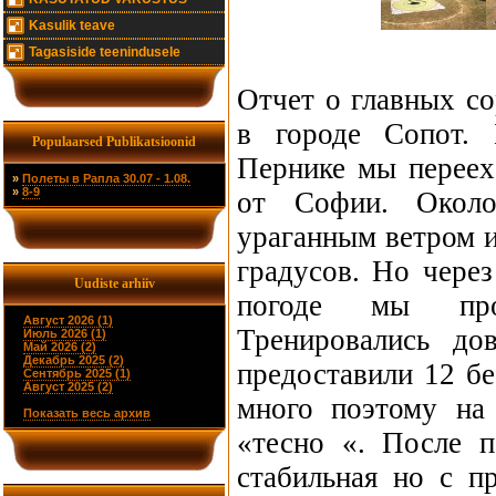
Kasulik teave
Tagasiside teenindusele
Отчет о главных с
в городе Сопот. 
Populaarsed Publikatsioonid
Пернике мы переех
»
Полеты в Рапла 30.07 - 1.08.
»
8-9
от Софии. Около
ураганным ветром и
градусов. Но через
Uudiste arhiiv
погоде мы проп
Август 2026 (1)
Тренировались до
Июль 2026 (1)
Май 2026 (2)
Декабрь 2025 (2)
предоставили 12 б
Сентябрь 2025 (1)
Август 2025 (2)
много поэтому на
Показать весь архив
«тесно «. После п
стабильная но с п