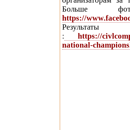
организаторам за 
Больше 
https://www.faceb
Результа
:
https://civlcomps
national-championsh