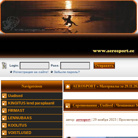
Login:
Pass:
Регистрация на сайте!
Забыли пароль?
Navigatsioon
AEROSPORT
» Материалы за 29.11.20
Uudised
KINGITUS lend paraplaanil
Соревнования
,
Uudised
: Чемпионат Ми
FIRMAST
LENNUBAAS
автор:
aerosport
| 29 ноября 2023 | Просмотров
KOOLITUS
VOISTLUSED