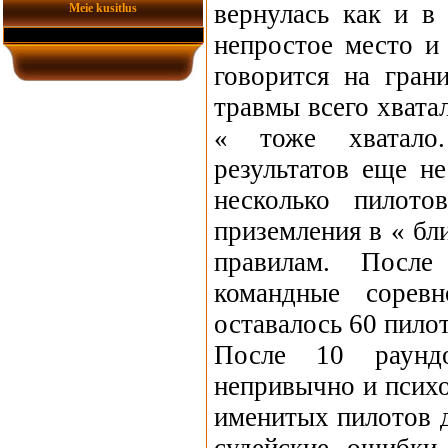
вернулась как и в
Meie kusitlus
непростое место и
говорится на гран
травмы всего хвата
« тоже хватало.
результатов еще н
несколько пилото
приземления в « бл
правилам. После
командные сорев
оставалось 60 пило
После 10 раунд
непривычно и псих
именитых пилотов 