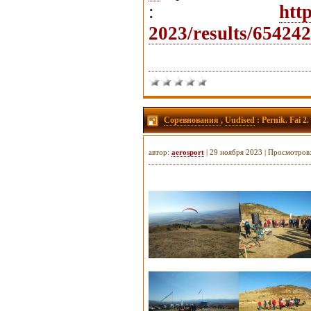
:
htt
2023/results/65424
Соревнования
,
Uudised
: Pernik. Fai 2
автор:
aerosport
| 29 ноября 2023 | Просмотров