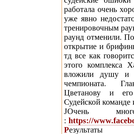
судейские ошибки
работала очень хор
уже явно недостат
тренировочным раун
раунд отменили. По
открытие и брифинг
тд все как говорит
этого комплекса 
вложили душу и 
чемпионата. Гл
Цветанову и его
Судейской команде 
JОчень м
:
https://www.face
Р
езульта