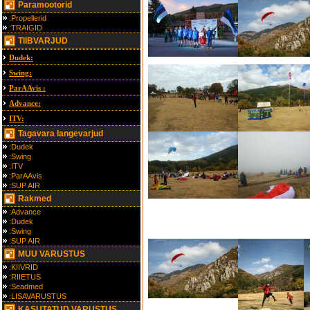
Paramootorid
:Propellerid
:TRAIGID
TIIBVARJUD
Dudek:
Swing:
ParAAvis :
Advance:
ITV:
Tagavara langevarjud
:Dudek
:Swing
:ITV
:ParAAvis
:SUP AIR
Rakmed
:Advance
:Dudek
:Swing
:SUP AIR
MUU VARUSTUS
:KIIVRID
:RIIETUS
:Seadmed
:LISAVARUSTUS
KASUTATUD VARUSTUS