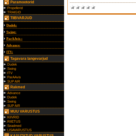
Paramootorid
:Propellerid
:TRAIGID
TIIBVARJUD
Dudek:
Swing:
ParAAvis :
Advance:
ITV:
Tagavara langevarjud
:Dudek
:Swing
:ITV
:ParAAvis
:SUP AIR
Rakmed
:Advance
:Dudek
:Swing
:SUP AIR
MUU VARUSTUS
:KIIVRID
:RIIETUS
:Seadmed
:LISAVARUSTUS
KASUTATUD VARUSTUS