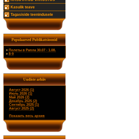
Kasulik teave
Tagasiside teenindusele
Populaarsed Publikatsioonid
»
Полеты в Рапла 30.07 - 1.08.
»
8-9
Uudiste arhiiv
Август 2026 (1)
Июль 2026 (1)
Май 2026 (2)
Декабрь 2025 (2)
Сентябрь 2025 (1)
Август 2025 (2)
Показать весь архив