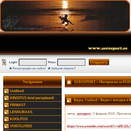
Login:
Pass:
Регистрация на сайте!
Забыли пароль?
Navigatsioon
AEROSPORT
» Материалы за 03.02
Uudised
KINGITUS lend paraplaanil
Видео
,
Uudised
: Видео с поездки в
FIRMAST
LENNUBAAS
автор:
aerosport
| 3 февраля 2018 | Просмот
KOOLITUS
VOISTLUSED
https://www.youtube.com/watch?v=nDCi2L