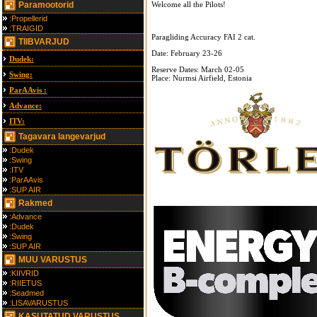
Paramootorid
Welcome all the Pilots!
:Propellerid
:TRAIGID
Paragliding Accuracy FAI 2 cat.
TIIBVARJUD
Date:
February 23-26
Dudek:
Reserve Dates:
March 02-05
Swing:
Place: Nurmsi Airfield, Estonia
ParAAvis :
Advance:
ITV:
Tagavara langevarjud
:Dudek
:Swing
:ITV
:ParAAvis
:SUP AIR
Rakmed
:Advance
:Dudek
:Swing
:SUP AIR
MUU VARUSTUS
:KIIVRID
:RIIETUS
:Seadmed
:LISAVARUSTUS
KASUTATUD VARUSTUS