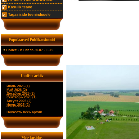
Kasulik teave
Tagasiside teenindusele
Populaarsed Publikatsioonid
»
Полеты в Рапла 30.07 - 1.08.
Uudiste arhiiv
Июль 2026 (1)
Май 2026 (2)
Декабрь 2025 (2)
Сентябрь 2025 (1)
Август 2025 (2)
Июль 2025 (2)
Показать весь архив
Meie kusitlus