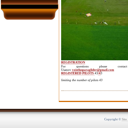
REGISTRATION
For questions please contac
Usanov
voistlusparaglider@gmail.com
REGISTERED PILOTS
43
/4
3
limiting the number of pilots 43
Copyright ©
Site