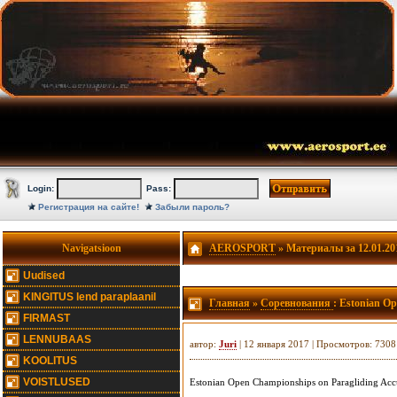
Login:
Pass:
Регистрация на сайте!
Забыли пароль?
Navigatsioon
AEROSPORT
» Материалы за 12.01.20
Uudised
KINGITUS lend paraplaanil
Главная
»
Соревнования
: Estonian O
FIRMAST
LENNUBAAS
автор:
Juri
| 12 января 2017 | Просмотров: 7308
KOOLITUS
VOISTLUSED
Estonian Open Championships on Paragliding Ac