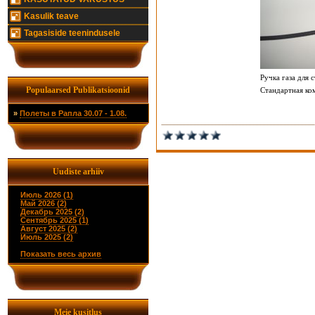
Kasulik teave
Tagasiside teenindusele
Ручка газа для 
Populaarsed Publikatsioonid
Стандартная ко
»
Полеты в Рапла 30.07 - 1.08.
Uudiste arhiiv
Июль 2026 (1)
Май 2026 (2)
Декабрь 2025 (2)
Сентябрь 2025 (1)
Август 2025 (2)
Июль 2025 (2)
Показать весь архив
Meie kusitlus