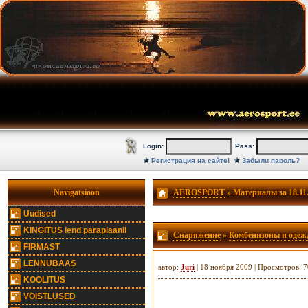
Login:
Pass:
Регистрация на сайте!
Забыли пароль?
Navigatsioon
AEROSPORT
» Материалы за 18.11
Uudised
KINGITUS lend paraplaanil
Снаряжение
»
Комбенизоны и одеж
FIRMAST
LENNUBAAS
автор:
Juri
| 18 ноября 2009 | Просмотров: 
KOOLITUS
VOISTLUSED