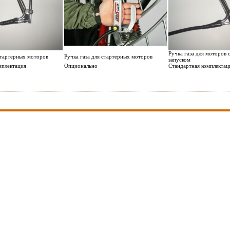
Ручка газа для моторов 
стартерных моторов
Ручка газа для стартерных моторов
запуском
мплектация
Опционально
Стандартная комплектац