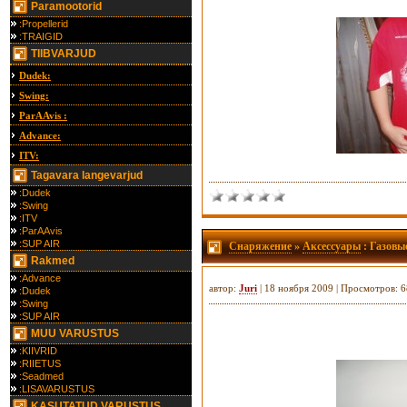
Paramootorid
:Propellerid
:TRAIGID
TIIBVARJUD
Dudek:
Swing:
ParAAvis :
Advance:
ITV:
Tagavara langevarjud
:Dudek
:Swing
:ITV
:ParAAvis
:SUP AIR
Снаряжение
»
Аксессуары
: Газовы
Rakmed
:Advance
автор:
Juri
| 18 ноября 2009 | Просмотров: 
:Dudek
:Swing
:SUP AIR
MUU VARUSTUS
:KIIVRID
:RIIETUS
:Seadmed
:LISAVARUSTUS
KASUTATUD VARUSTUS