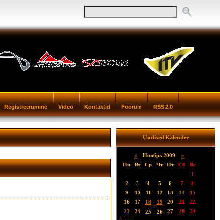
Registreerumine
Video
Kontaktid
Foorum
RSS 2.0
Uudised Kalender
«
Ноябрь 2009
»
Пн
Вт
Ср
Чт
Пт
Сб
Вс
1
2
3
4
5
6
7
8
9
10
11
12
13
14
15
16
17
18
19
20
21
22
23
24
27
28
29
25
26