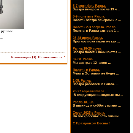
5-7 сентября. Рапла.
Завтра вечером после 19 ч ...
8-9 полеты в Рапла.
Полеты завтра вечером и с ...
Полеты 2-3 августа. Рапла.
Полеты в Рапла завтра с 1 ...
с ручным
25-28 июля. Рапла.
ия
Прогноз пока такой же как ...
Рапла 18-20 иоля.
Завтра полеты начинаются ...
Комментарии (3)
Полная новость
07-08. Рапла.
Мы завтра с 12 часов ...
Полеты в Рапла.
Меня в Эсттонии не будет ...
1.05. Рапла.
Завтра работаем в Рапла. ...
26-27 апреля Рапла.
В следующие выходные мы ...
Рапла 18- 19.
В пятницу и субботу плани ...
Сезон 2025 в Рапла.
На воскресенье есть планы ...
С Праздником Весны !