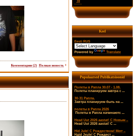
30
Keel
Eesti
RUS
Powered by
Translate
Комментарии (2)
Полная новость
Populaarsed Publikatsioonid
Полеты в Рапла 30.07 - 1.08.
Полеты планируем завтра с ...
30-31 Рапла.
Завтра планируем быть на ...
полеты в Рапла 2026
Полеты в Рапла начинаютс ...
Head Uut 2026 aastat! С Новым ..
Head Uut 2026 aastat! С ...
Hid Jule! С Рождеством! Merr ..
Hдid Jхule! С Рождест ...